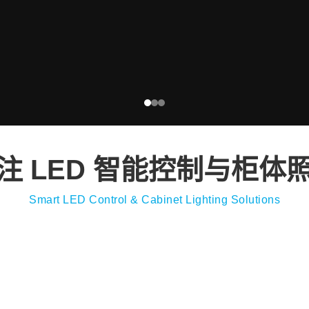
注 LED 智能控制与柜体
Smart LED Control & Cabinet Lighting Solutions