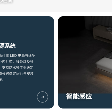
OEM
电源系统
可靠 LED 电源与适配
柜内灯带、线条灯及多
；支持防水等工业级定
障长时稳定运行与安装
景。
智能感应